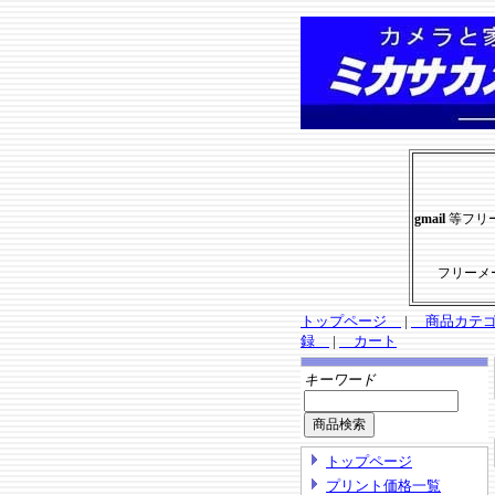
gmail
等フリ
フリーメ
トップページ
|
商品カテ
録
|
カート
キーワード
トップページ
プリント価格一覧