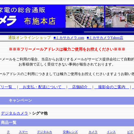
通販オンラインショップ
■ミカサカメラ.com
■
ミカサカメラYahoo店
※※※フリーメールアドレスは極力ご使用をお控えください※※※
ーメールをご利用の場合、当店からお送りするメールがサービス提供会社にて自動
お客様側で正しく受信できない事例が報告されております。
ールアドレスのご利用につきましては極力ご使用をお控えくださいますようお願い
ゴリ一覧
|
お支払・配送について
|
店舗紹介
|
撮影会のご案内
|
キャンペーン
デジタルカメラ
>
シグマ他
商品一覧
テ
スマー
デジタルカ
交換レンズ
カメラ
インス
ビデ