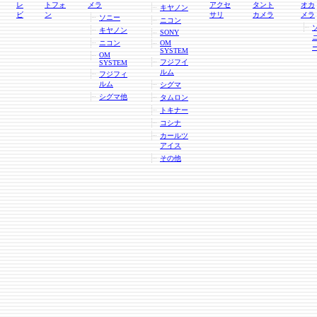
レ
トフォ
メラ
アクセ
タント
オカ
キヤノン
ビ
ン
サリ
カメラ
メラ
ソニー
ニコン
キヤノン
SONY
ニコン
OM
SYSTEM
OM
フジフイ
SYSTEM
ルム
フジフィ
ルム
シグマ
シグマ他
タムロン
トキナー
コシナ
カールツ
アイス
その他