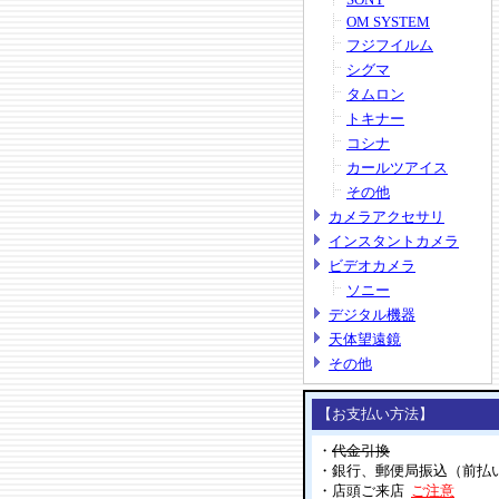
OM SYSTEM
フジフイルム
シグマ
タムロン
トキナー
コシナ
カールツアイス
その他
カメラアクセサリ
インスタントカメラ
ビデオカメラ
ソニー
デジタル機器
天体望遠鏡
その他
【お支払い方法】
・
代金引換
・銀行、郵便局振込（前払
・店頭ご来店
ご注意