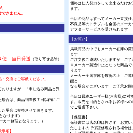
価格は仕入努力をして出来るだけお
が、
ます。
けできません。
当店の商品はすべてメーカー直接仕
不良品等のトラブルも全国のメーカ
アフターサービスを受けられます
【お願い】
掲載商品の中でもメーカー在庫の変
ます
き便 当日発送
（取り寄せ品除）
ご注文後ご連絡いたしますが ご了
※メーカー製造中止となった商品で
ります
メーカー全国在庫を確認の上 ご連
品・交換はご容赦ください。
能と
なる場合がございます ご了承お願
ておりますが、「申し込み商品と異
当店は
最終ユーザー様(お客様)
に対
た場合は、商品到着後７日以内にご
す。販売を目的とされるお客様への
でご遠慮下さい。
した場合は交換させて頂きます。
となります)
【保証書】
ーカー修理となります。)
保証書には店名印は押さず お買い上
たしますので保証修理される場合は
意事項】