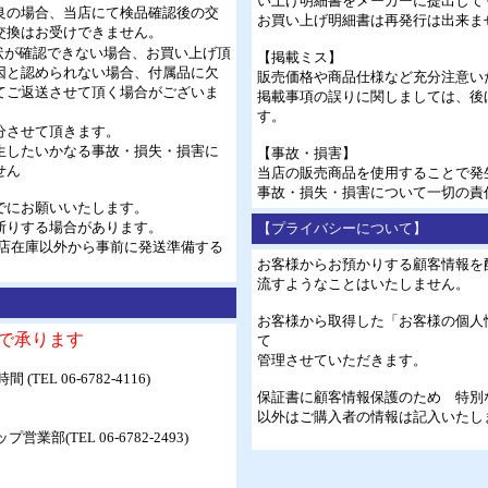
い上げ明細書をメーカーに提出して
良の場合、当店にて検品確認後の交
お買い上げ明細書は再発行は出来ま
交換はお受けできません。
状が確認できない場合、お買い上げ頂
【掲載ミス】
因と認められない場合、付属品に欠
販売価格や商品仕様など充分注意い
てご返送させて頂く場合がございま
掲載事項の誤りに関しましては、後
す。
分させて頂きます。
生したいかなる事故・損失・損害に
【事故・損害】
せん
当店の販売商品を使用することで発
事故・損失・損害について一切の責
でにお願いいたします。
断りする場合があります。
【プライバシーについて】
当店在庫以外から事前に発送準備する
お客様からお預かりする顧客情報を
流すようなことはいたしません。
お客様から取得した「お客様の個人
で承ります
て
管理させていただきます。
EL 06-6782-4116)
保証書に顧客情報保護のため 特別な
以外はご購入者の情報は記入いたし
営業部(TEL 06-6782-2493)
０