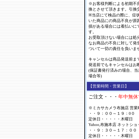
※お客様判断による初期不
換とさせて頂きます。引換
※当店にて検品の際に、症
いた商品にの商品不良が原
損がある場合には着払いに
す。
お受取頂けない場合には処
なお商品の不良に対して発
ついて一切の責任を負いま
キャンセルは商品発送前ま
発送前でもキャンセルはお
(保証書発行済みの場合、
場合等)
【営業時間・営業日】
ご注文・・・
年中無休
※ミカサカメラ布施店 営業時間 (T
・・９：００～１９：0０
定休日・・・・・木曜日
Yahoo,布施本店 ネットショップ
・・９：３０～１７：０
定休日・・・・・木曜日