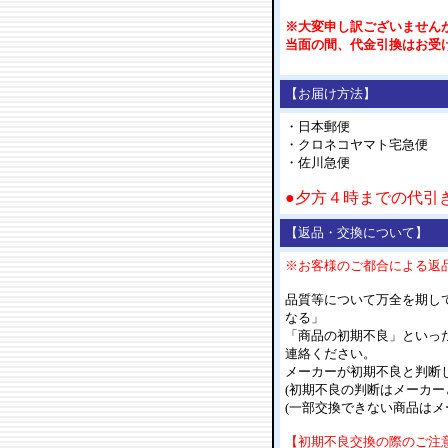
※大変申し訳ございません
当面の間、代金引換はお受
【お届け方法】
・日本郵便
・クロネコヤマト宅急便
・佐川急便
●夕方４時までの代引
【返品・交換について】
※お客様のご都合による返
品質等について万全を期し
なる」
「商品の初期不良」といっ
連絡ください。
メーカーが初期不良と判断
(初期不良の判断はメーカー
(一部交換できない商品はメ
【初期不良交換の際のご注