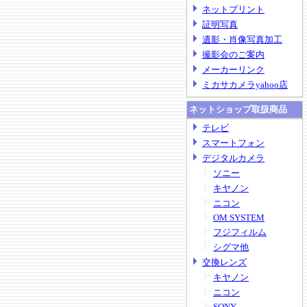
ネットプリント
証明写真
遺影・肖像写真加工
撮影会のご案内
メーカーリンク
ミカサカメラyahoo店
ネットショップ取扱商品
テレビ
スマートフォン
デジタルカメラ
ソニー
キヤノン
ニコン
OM SYSTEM
フジフィルム
シグマ他
交換レンズ
キヤノン
ニコン
SONY